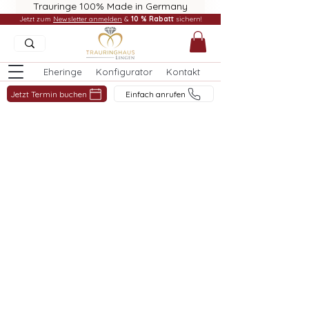
Trauringe 100% Made in Germany
Jetzt zum
Newsletter anmelden
&
10 % Rabatt
sichern!
Eheringe
Konfigurator
Kontakt
Jetzt Termin buchen
Einfach anrufen