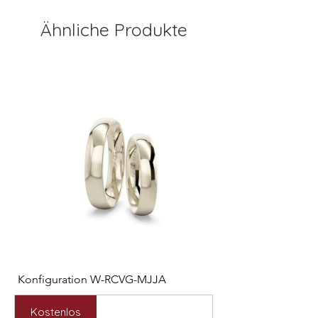
Ähnliche Produkte
Konfiguration W-RCVG-MJJA
Konfiguration W-PP
Preis
Preis
2.531,00 €
2.127,00 €
Kostenlos