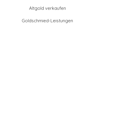
Altgold verkaufen
Goldschmied-Leistungen
Eheringe Farben
Eheringe aus Gold
Eheringe aus Tantal
Eheringe aus Platin
Eheringe aus Weißgold
Eheringe aus Gelbgold
Eheringe aus Sattgelb-
Gold