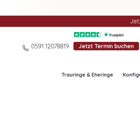
Jet
0591 12078819
Jetzt Termin buchen
Trauringe & Eheringe
Konfig