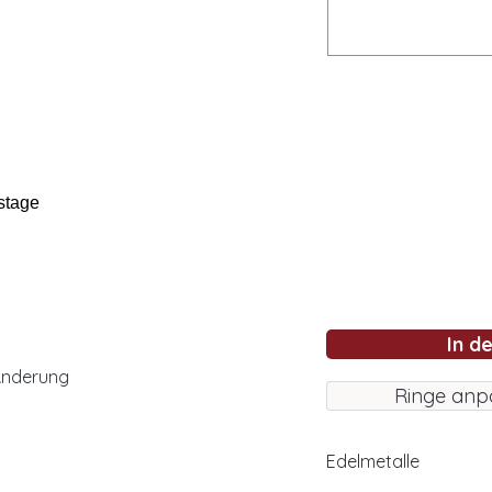
stage
In d
Änderung
Ringe anp
Edelmetalle