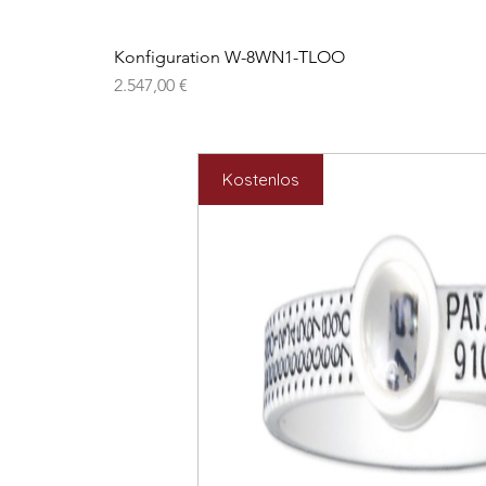
Konfiguration W-8WN1-TLOO
Preis
2.547,00 €
Kostenlos