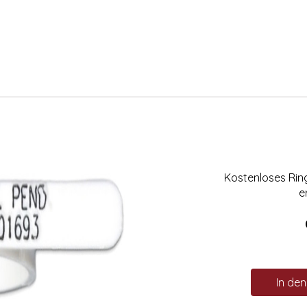
Kostenloses Ri
e
In de