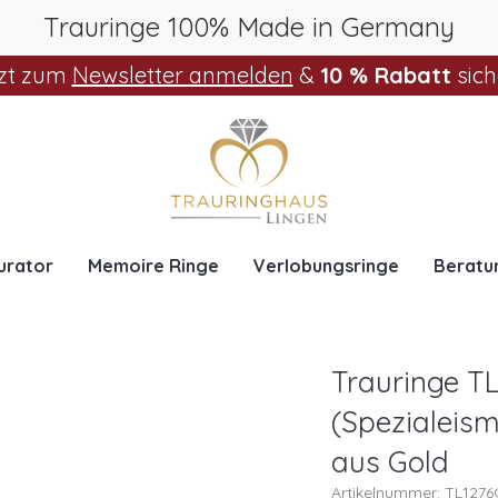
Trauringe 100% Made in Germany
zt zum
Newsletter anmelden
&
10 % Rabatt
sich
urator
Memoire Ringe
Verlobungsringe
Beratu
Trauringe TL
(Spezialeism
aus Gold
Artikelnummer: TL127