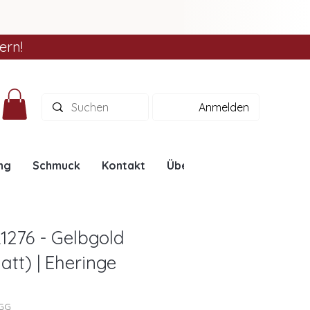
ern!
Anmelden
ng
Schmuck
Kontakt
Über uns
Ratgeber
1276 - Gelbgold
att) | Eheringe
6GG