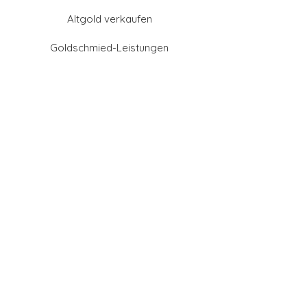
Altgold verkaufen
Goldschmied-Leistungen
Eheringe Farben
Eheringe aus Gold
Eheringe aus Tantal
Eheringe aus Platin
Eheringe aus Weißgold
Eheringe aus Gelbgold
Eheringe aus Sattgelb-
Gold