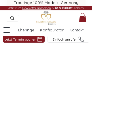
Trauringe 100% Made in Germany
Jetzt zum
Newsletter anmelden
&
10 % Rabatt
sichern!
Eheringe
Konfigurator
Kontakt
Jetzt Termin buchen
Einfach anrufen