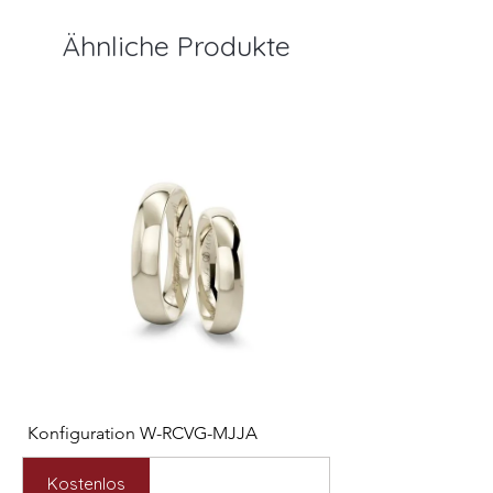
Ähnliche Produkte
Konfiguration W-RCVG-MJJA
Konfiguration W-PP
Preis
Preis
2.531,00 €
2.127,00 €
Kostenlos