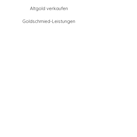
Altgold verkaufen
Goldschmied-Leistungen
Eheringe Farben
Eheringe aus Gold
Eheringe aus Tantal
Eheringe aus Platin
Eheringe aus Weißgold
Eheringe aus Gelbgold
Eheringe aus Sattgelb-
Gold