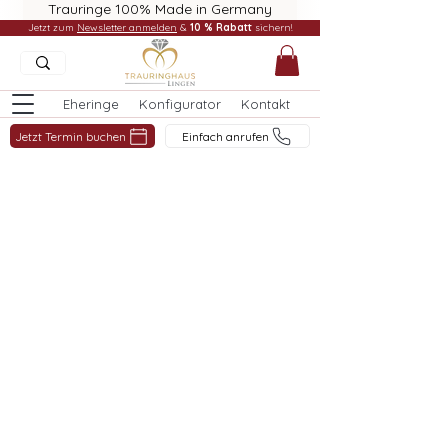
Trauringe 100% Made in Germany
Jetzt zum
Newsletter anmelden
&
10 % Rabatt
sichern!
Eheringe
Konfigurator
Kontakt
Jetzt Termin buchen
Einfach anrufen