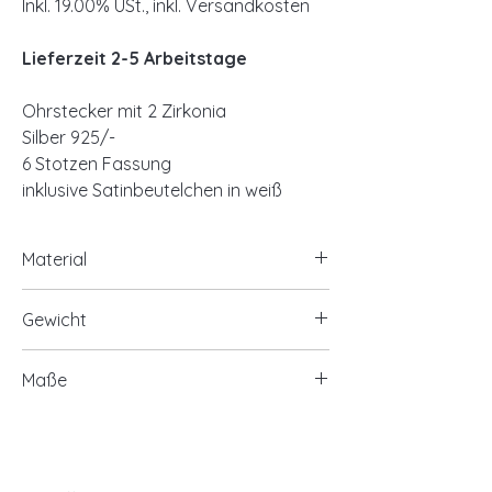
Inkl. 19.00% USt., inkl. Versandkosten
Lieferzeit 2-5 Arbeitstage
Ohrstecker mit 2 Zirkonia
Silber 925/-
6 Stotzen Fassung
inklusive Satinbeutelchen in weiß
Material
925/- Silber, rhodiniert
Gewicht
optional 925/- Silber, vergoldet
2 Zirkonia
ca. 0,50 Gramm
Maße
Zirkonia Ø ca. 3mm