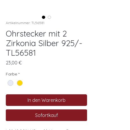
Artikelnummer: TL56581
Ohrstecker mit 2
Zirkonia Silber 925/-
TL56581
Preis
23,00 €
Farbe
*
In den Warenkorb
Sofortkauf