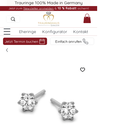
Trauringe 100% Made in Germany
Jetzt zum
Newsletter anmelden
&
10 % Rabatt
sichern!
Eheringe
Konfigurator
Kontakt
Jetzt Termin buchen
Einfach anrufen