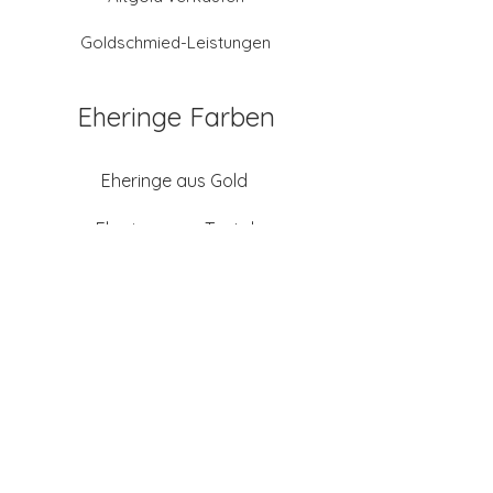
Goldschmied-Leistungen
Eheringe Farben
Eheringe aus Gold
Eheringe aus Tantal
Eheringe aus Platin
Eheringe aus Weißgold
Eheringe aus Gelbgold
Eheringe aus Sattgelb-
Gold