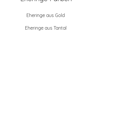
Eheringe aus Gold
Eheringe aus Tantal
Eheringe aus Platin
Eheringe aus Weißgold
Eheringe aus Gelbgold
Eheringe aus Sattgelb-
Gold
Eheringe aus Chamois
(Altweißgold)
Freundschaftsringe aus
Silber