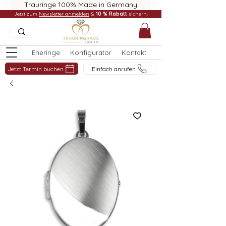
Trauringe 100% Made in Germany
Jetzt zum
Newsletter anmelden
&
10 % Rabatt
sichern!
Eheringe
Konfigurator
Kontakt
Jetzt Termin buchen
Einfach anrufen