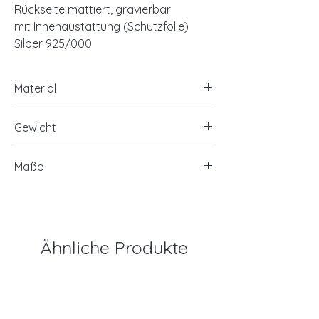
Rückseite mattiert, gravierbar
mit Innenaustattung (Schutzfolie)
Silber 925/000
Material
925/- Silber
Gewicht
ca. 7,80 Gramm
Maße
ca. 49mm hoch mit Öse
ca. 30mm breit
Ähnliche Produkte