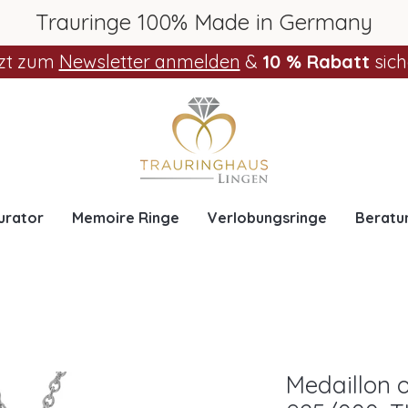
Trauringe 100% Made in Germany
zt zum
Newsletter anmelden
&
10 % Rabatt
sich
urator
Memoire Ringe
Verlobungsringe
Beratu
Medaillon o