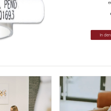
e
In de