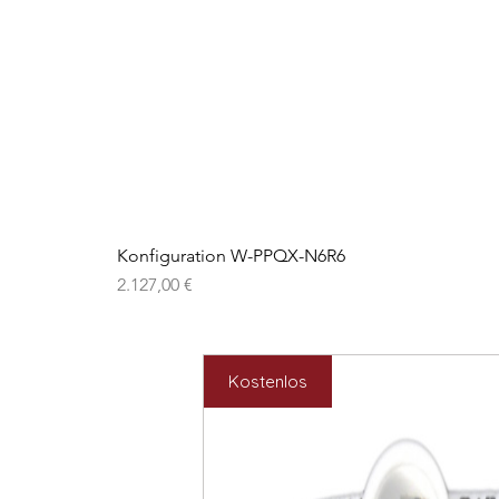
Konfiguration W-PPQX-N6R6
Preis
2.127,00 €
Kostenlos