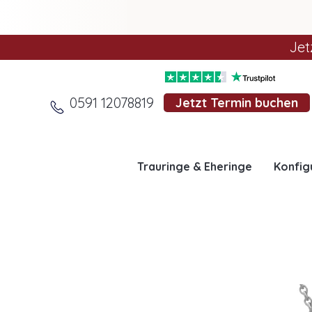
Jet
0591 12078819
Jetzt Termin buchen
Trauringe & Eheringe
Konfig