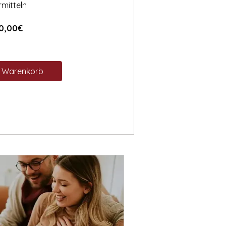
rmitteln
Preis
0,00€
n Warenkorb