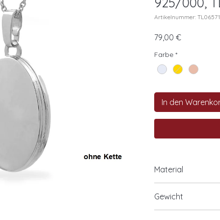
925/000, T
Artikelnummer: TL06571
Preis
79,00 €
Farbe
*
In den Warenko
Material
925/- Silber
Gewicht
optional 925/- Si
optional 925/- Si
ca. 2,60 Gramm