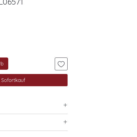
L06571
rb
Sofortkauf
lber, vergoldet
lber, rosé vergoldet