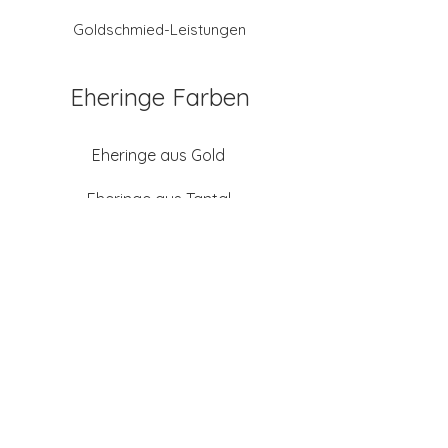
Goldschmied-Leistungen
Eheringe Farben
Eheringe aus Gold
Eheringe aus Tantal
Eheringe aus Platin
Eheringe aus Weißgold
Eheringe aus Gelbgold
Eheringe aus Sattgelb-
Gold
Eheringe aus Chamois