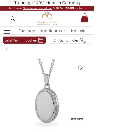
Trauringe 100% Made in Germany
Jetzt zum
Newsletter anmelden
&
10 % Rabatt
sichern!
Eheringe
Konfigurator
Kontakt
Jetzt Termin buchen
Einfach anrufen