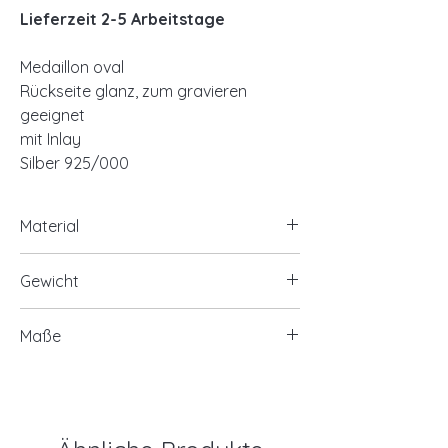
Lieferzeit 2-5 Arbeitstage
Medaillon oval
Rückseite glanz, zum gravieren
geeignet
mit Inlay
Silber 925/000
Material
925/- Silber
Gewicht
optional 925/- Silber, vergoldet
optional 925/- Silber, rosé vergoldet
ca. 2,00 Gramm
Maße
ca. 14x18mm