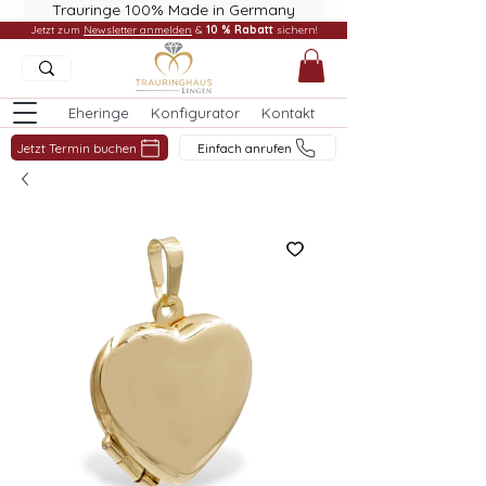
Trauringe 100% Made in Germany
Jetzt zum
Newsletter anmelden
&
10 % Rabatt
sichern!
Eheringe
Konfigurator
Kontakt
Jetzt Termin buchen
Einfach anrufen