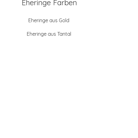
Eheringe Farben
Eheringe aus Gold
Eheringe aus Tantal
Eheringe aus Platin
Eheringe aus Weißgold
Eheringe aus Gelbgold
Eheringe aus Sattgelb-
Gold
Eheringe aus Chamois
(Altweißgold)
Freundschaftsringe aus
Silber