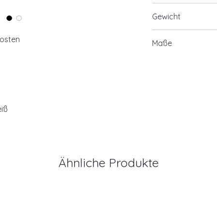
925/- Silber, rhod
Gewicht
optional 925/- Si
19 Zirkonia
ca. 1,20 Gramm
kosten
Maße
großer Zirkonia
Ringgröße siehe
eiß
Ähnliche Produkte