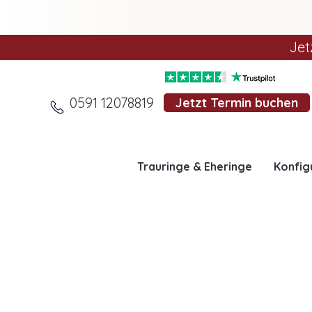
Jet
0591 12078819
Jetzt Termin buchen
Trauringe & Eheringe
Konfig