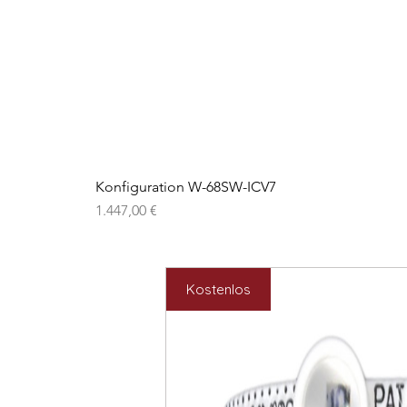
Konfiguration W-68SW-ICV7
Preis
1.447,00 €
Kostenlos