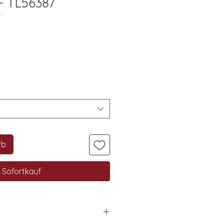
/- TL56387
7
rb
Sofortkauf