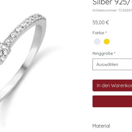
Silber 925
Artikelnummer: TL5638
Preis
55,00 €
Farbe
*
Ringgröße
*
Auswählen
In den Warenko
Material