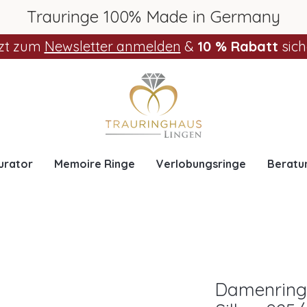
Trauringe 100% Made in Germany
zt zum
Newsletter anmelden
&
10 % Rabatt
sich
urator
Memoire Ringe
Verlobungsringe
Beratu
Damenring 