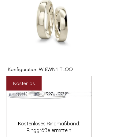
Konfiguration W-8WN1-TLOO
Konfiguration W-PYN
Preis
Preis
2.547,00 €
892,00 €
Kostenlos
Kostenloses Ringmaßband:
Ringgröße ermitteln