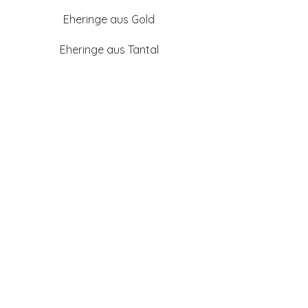
Eheringe aus Gold
Eheringe aus Tantal
Eheringe aus Platin
Eheringe aus Weißgold
Eheringe aus Gelbgold
Eheringe aus Sattgelb-
Gold
Eheringe aus Chamois
(Altweißgold)
Freundschaftsringe aus
Silber