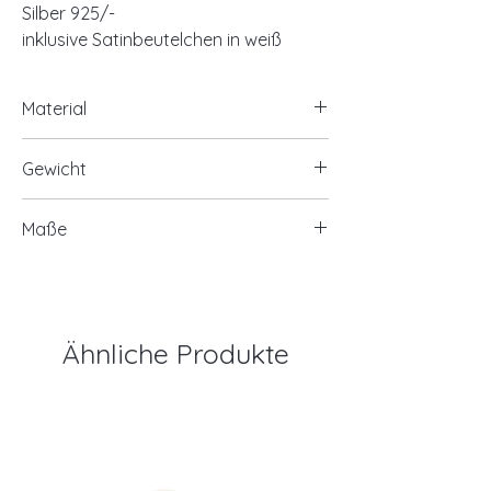
Silber 925/-
inklusive Satinbeutelchen in weiß
Material
925/- Silber, rhodiniert
Gewicht
MOP (Mother of Pearl = Perlmutt)
Perlen
ca. 38,00 Gramm
Maße
MOP Perlen Ø ca. 8mm
Länge ca. 45+5cm Verlängerung
Ähnliche Produkte