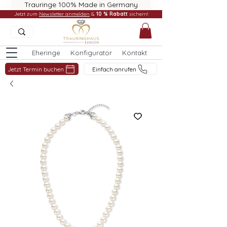
Trauringe 100% Made in Germany
Jetzt zum
Newsletter anmelden
&
10 % Rabatt
sichern!
Eheringe
Konfigurator
Kontakt
Jetzt Termin buchen
Einfach anrufen