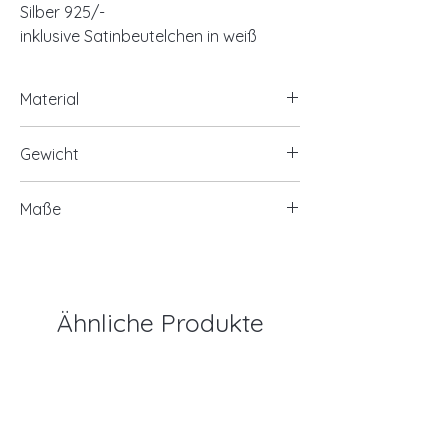
Silber 925/-
inklusive Satinbeutelchen in weiß
Material
925/- Silber, rhodiniert
Gewicht
MOP (Mother of Pearl = Perlmutt)
Perlen
ca. 16,0 Gramm
Maße
MOP Perlen Ø ca. 8mm
Länge ca. 16cm+3cm Verlängerung
Ähnliche Produkte