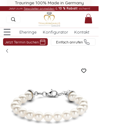
Trauringe 100% Made in Germany
Jetzt zum
Newsletter anmelden
&
10 % Rabatt
sichern!
Eheringe
Konfigurator
Kontakt
Jetzt Termin buchen
Einfach anrufen