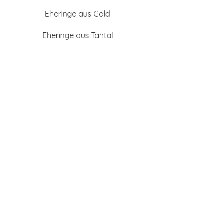
Eheringe aus Gold
Eheringe aus Tantal
Eheringe aus Platin
Eheringe aus Weißgold
Eheringe aus Gelbgold
Eheringe aus Sattgelb-
Gold
Eheringe aus Chamois
(Altweißgold)
Freundschaftsringe aus
Silber