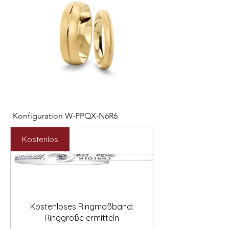
Konfiguration W-PPQX-N6R6
Konfiguration W-HC
Preis
Preis
2.127,00 €
1.121,00 €
Kostenlos
Kostenloses Ringmaßband:
Ringgröße ermitteln