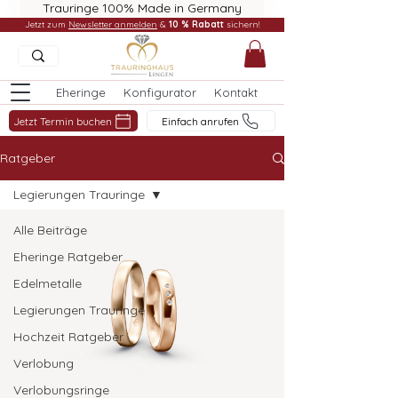
Trauringe 100% Made in Germany
Jetzt zum
Newsletter anmelden
&
10 % Rabatt
sichern!
Eheringe
Konfigurator
Kontakt
Jetzt Termin buchen
Einfach anrufen
Ratgeber
Legierungen Trauringe
Alle Beiträge
Eheringe Ratgeber
Edelmetalle
Legierungen Trauringe
Hochzeit Ratgeber
Verlobung
Verlobungsringe