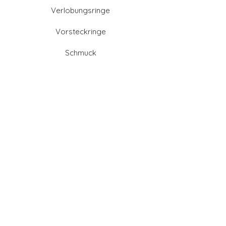
Verlobungsringe
Vorsteckringe
Schmuck
Partnerringe
Anfahrtsrabatt sichern
Altgold verkaufen
Goldschmied-Leistungen
Eheringe Farben
Eheringe aus Gold
Eheringe aus Tantal