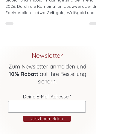
2026. Durch die Kombination aus zwei oder drei
Edelmetallen – etwa Gelbgold, Weißgold und
Roségold – entstehen elegante,
symbolträchtige Designs, die Tradition und
Moderne vereinen. Mit unserem Trauring-
Konfigurator gestaltet ihr euren individuellen
Ehering und findet die perfekte Kombination für
eure Liebe.
Newsletter
Zum Newsletter anmelden und
10% Rabatt
auf Ihre Bestellung
sichern.
Deine E-Mail Adresse
Jetzt anmelden