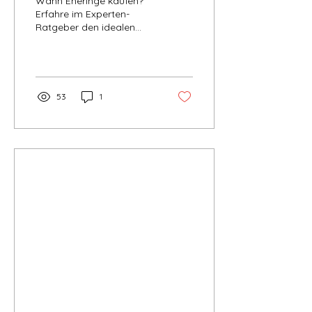
Wann Eheringe kaufen?
Erfahre im Experten-
Ratgeber den idealen
Zeitplan für Auswahl und
meisterhafte Fertigung –
100% Made in Germany
und ohne Zeitdruck.
53
1