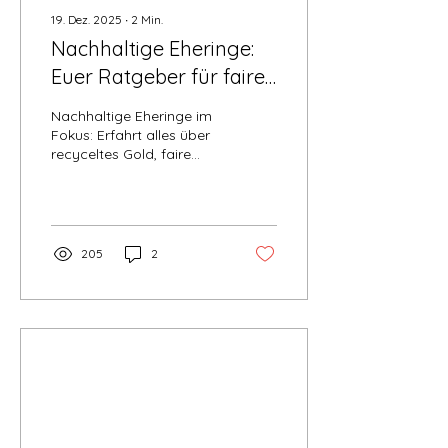

19. Dez. 2025
∙
2
Min.
Nachhaltige Eheringe:
Euer Ratgeber für faire
und ethische Trauringe
Nachhaltige Eheringe im
Fokus: Erfahrt alles über
recyceltes Gold, faire
Diamanten und warum
ethischer Schmuck die
perfekte Wahl für eure
Zukunft ist.
205
2