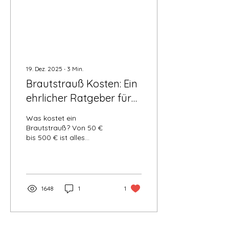
19. Dez. 2025
∙
3
Min.
Brautstrauß Kosten: Ein
ehrlicher Ratgeber für
eure Planung
Was kostet ein
Brautstrauß? Von 50 €
bis 500 € ist alles
möglich. Erfahre in
unserem Ratgeber, wie
Saison und Design den
Preis bestimmen.
1648
1
1