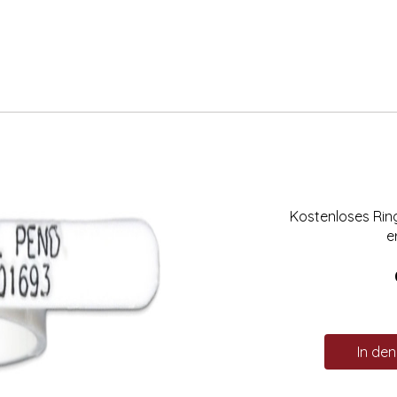
Kostenloses Ri
e
In de