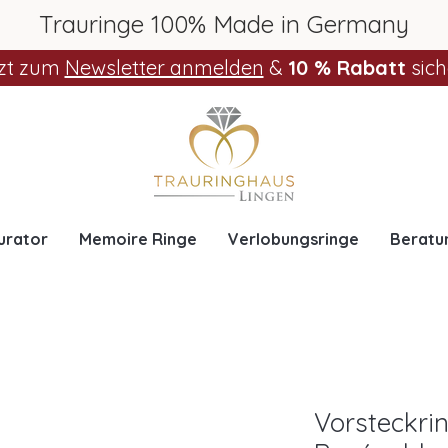
Trauringe 100% Made in Germany
zt zum
Newsletter anmelden
&
10 % Rabatt
sich
urator
Memoire Ringe
Verlobungsringe
Beratu
Vorsteckri