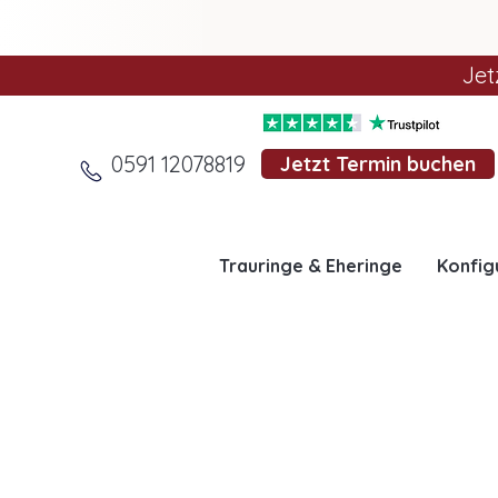
Jet
0591 12078819
Jetzt Termin buchen
Trauringe & Eheringe
Konfig