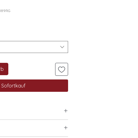
5889RG
rb
Sofortkauf
W