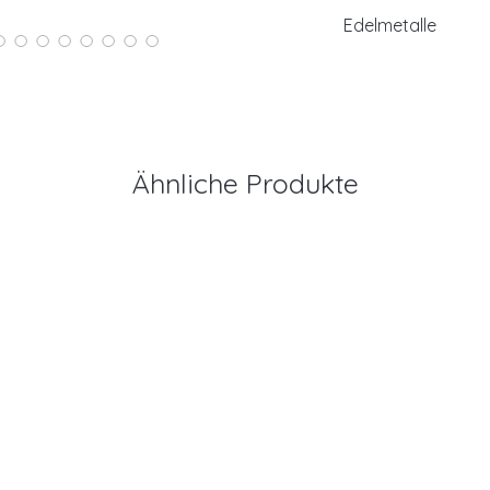
Profilhöhe: 1,70
Edelmetalle
Ringbreite: 2,00
585/- Roségold
Ähnliche Produkte