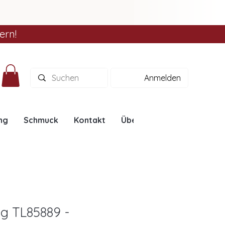
ern!
Anmelden
ng
Schmuck
Kontakt
Über uns
Ratgeber
ng TL85889 -