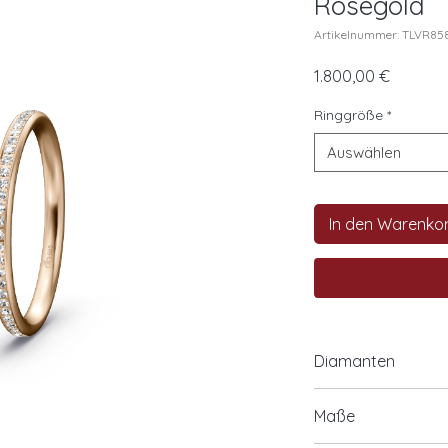
Roségold
Artikelnummer: TLVR8
Preis
1.800,00 €
Ringgröße
*
Auswählen
In den Warenko
Diamanten
57x0,005ct. IF/T
Maße