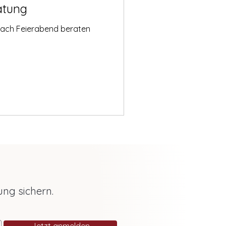
atung
nach Feierabend beraten
ung sichern.
Jetzt anmelden