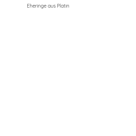
Eheringe aus Platin
Eheringe aus Weißgold
Eheringe aus Gelbgold
Eheringe aus Sattgelb-
Gold
Eheringe aus Chamois
(Altweißgold)
Freundschaftsringe aus
Silber
Ratgeber
Wie Ringgröße messen?