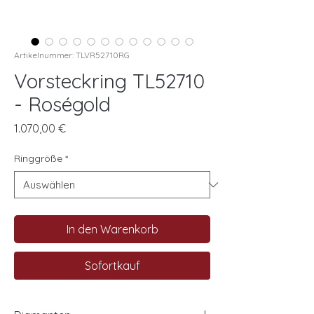
Artikelnummer: TLVR52710RG
Vorsteckring TL52710
- Roségold
Preis
1.070,00 €
Ringgröße
*
In den Warenkorb
Sofortkauf