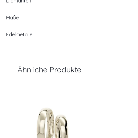
Diamanten
29x0,005ct. IF/TW
Maße
Profilhöhe: 1,70 mm
Edelmetalle
Ringbreite: 2,00 mm
585/- Roségold
Ähnliche Produkte