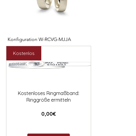
Konfiguration W-RCVG-MJJA
Konfiguration W-PP
Preis
Preis
2.531,00 €
2.127,00 €
Kostenlos
Kostenloses Ringmaßband:
Ringgröße ermitteln
Preis
0,00€