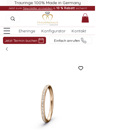
Trauringe 100% Made in Germany
Jetzt zum
Newsletter anmelden
&
10 % Rabatt
sichern!
Eheringe
Konfigurator
Kontakt
Jetzt Termin buchen
Einfach anrufen