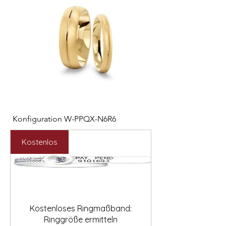

Konfiguration W-PPQX-N6R6
Konfiguration W-HC
Preis
Preis
2.127,00 €
1.121,00 €
Kostenlos
Kostenloses Ringmaßband:
Ringgröße ermitteln