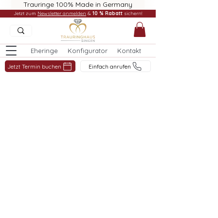
Trauringe 100% Made in Germany
Jetzt zum
Newsletter anmelden
&
10 % Rabatt
sichern!
Eheringe
Konfigurator
Kontakt
Jetzt Termin buchen
Einfach anrufen