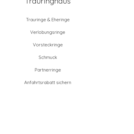
Trauringhaus
Trauringe & Eheringe
Verlobungsringe
Vorsteckringe
Schmuck
Partnerringe
Anfahrtsrabatt sichern
Altgold verkaufen
Goldschmied-Leistungen
Eheringe Farben