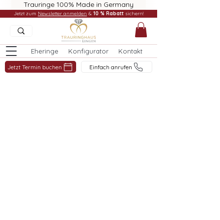
Trauringe 100% Made in Germany
Jetzt zum
Newsletter anmelden
&
10 % Rabatt
sichern!
Eheringe
Konfigurator
Kontakt
Jetzt Termin buchen
Einfach anrufen