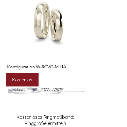

Konfiguration W-RCVG-MJJA
Konfiguration W-PP
Preis
Preis
2.531,00 €
2.127,00 €
Kostenlos
Kostenloses Ringmaßband:
Ringgröße ermitteln