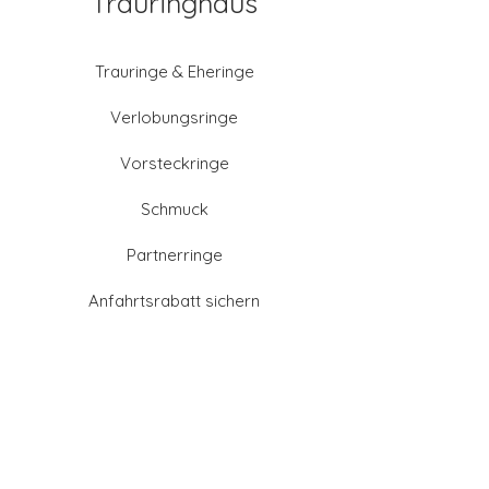
Trauringhaus
Trauringe & Eheringe
Verlobungsringe
Vorsteckringe
Schmuck
Partnerringe
Anfahrtsrabatt sichern
Altgold verkaufen
Goldschmied-Leistungen
Eheringe Farben