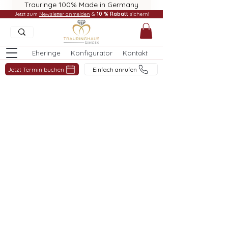
Trauringe 100% Made in Germany
Jetzt zum
Newsletter anmelden
&
10 % Rabatt
sichern!
Eheringe
Konfigurator
Kontakt
Jetzt Termin buchen
Einfach anrufen