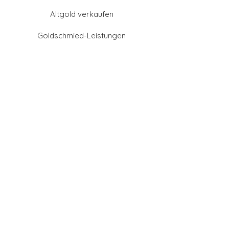
Altgold verkaufen
Goldschmied-Leistungen
Eheringe Farben
Eheringe aus Gold
Eheringe aus Tantal
Eheringe aus Platin
Eheringe aus Weißgold
Eheringe aus Gelbgold
Eheringe aus Sattgelb-
Gold