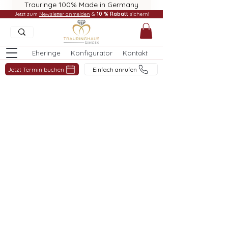
Trauringe 100% Made in Germany
Jetzt zum
Newsletter anmelden
&
10 % Rabatt
sichern!
Eheringe
Konfigurator
Kontakt
Jetzt Termin buchen
Einfach anrufen