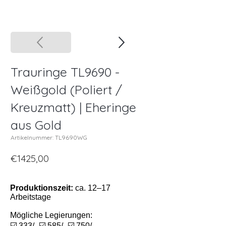
Trauringe TL9690 -
Weißgold (Poliert /
Kreuzmatt) | Eheringe
aus Gold
Artikelnummer: TL9690WG
€1425,00
Produktionszeit:
ca. 12–17
Arbeitstage
Mögliche Legierungen:
☑️ 333/- ☑️ 585/- ☑️ 750/-