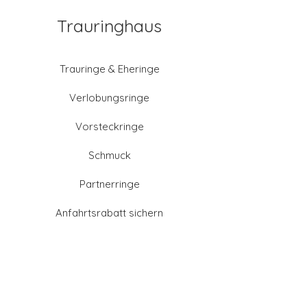
Trauringhaus
Trauringe & Eheringe
Verlobungsringe
Vorsteckringe
Schmuck
Partnerringe
Anfahrtsrabatt sichern
Altgold verkaufen
Goldschmied-Leistungen