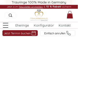
Trauringe 100% Made in Germany
Jetzt zum
Newsletter anmelden
&
10 % Rabatt
sichern!
Eheringe
Konfigurator
Kontakt
Jetzt Termin buchen
Einfach anrufen