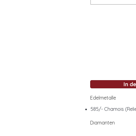
In d
Edelmetalle
585/- Chamois (Relie
Diamanten