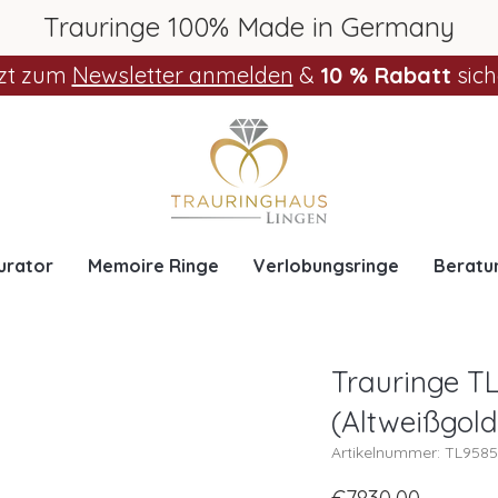
Trauringe 100% Made in Germany
zt zum
Newsletter anmelden
&
10 % Rabatt
sich
urator
Memoire Ringe
Verlobungsringe
Beratu
Trauringe T
(Altweißgold
Artikelnummer: TL958