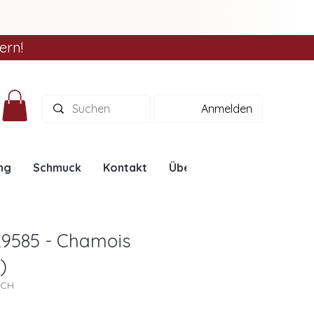
ern!
Anmelden
ng
Schmuck
Kontakt
Über uns
Ratgeber
L9585 - Chamois
)
5CH