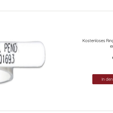
Kostenloses Ri
e
In de