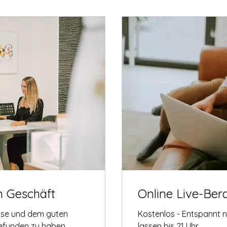
m Geschäft
Online Live-Ber
tise und dem guten
Kostenlos - Entspannt 
gefunden zu haben.
lassen bis 21 Uhr.