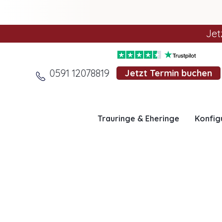
Jet
0591 12078819
Jetzt Termin buchen
Trauringe & Eheringe
Konfig