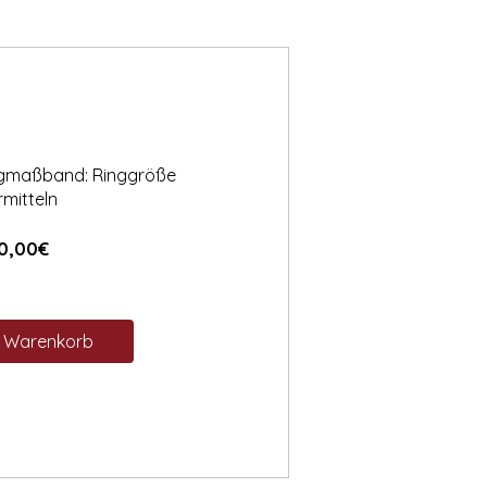
ngmaßband: Ringgröße
rmitteln
Preis
0,00€
n Warenkorb