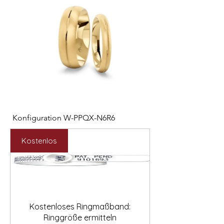

Konfiguration W-PPQX-N6R6
Konfiguration W-HC
Preis
Preis
2.127,00 €
1.121,00 €
Kostenlos
Kostenloses Ringmaßband:
Ringgröße ermitteln