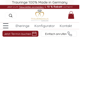
Trauringe 100% Made in Germany
Jetzt zum
Newsletter anmelden
&
10 % Rabatt
sichern!
Eheringe
Konfigurator
Kontakt
Jetzt Termin buchen
Einfach anrufen