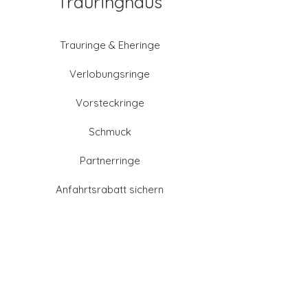
Trauringhaus
Trauringe & Eheringe
Verlobungsringe
Vorsteckringe
Schmuck
Partnerringe
Anfahrtsrabatt sichern
Altgold verkaufen
Goldschmied-Leistungen
Eheringe Farben