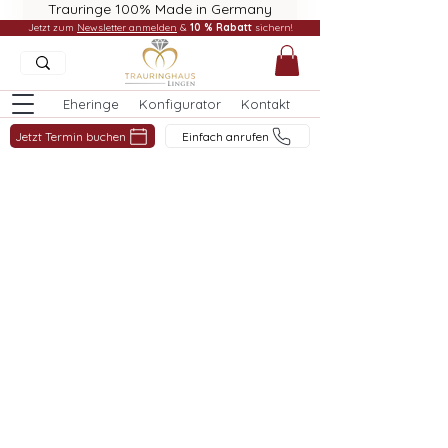
Trauringe 100% Made in Germany
Jetzt zum
Newsletter anmelden
&
10 % Rabatt
sichern!
Eheringe
Konfigurator
Kontakt
Jetzt Termin buchen
Einfach anrufen