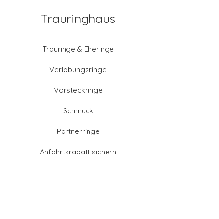
Trauringhaus
Trauringe & Eheringe
Verlobungsringe
Vorsteckringe
Schmuck
Partnerringe
Anfahrtsrabatt sichern
Altgold verkaufen
Goldschmied-Leistungen