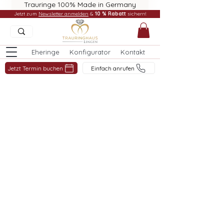
Trauringe 100% Made in Germany
Jetzt zum
Newsletter anmelden
&
10 % Rabatt
sichern!
Eheringe
Konfigurator
Kontakt
Jetzt Termin buchen
Einfach anrufen