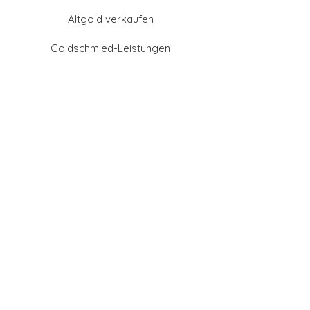
Altgold verkaufen
Goldschmied-Leistungen
Eheringe Farben
Eheringe aus Gold
Eheringe aus Tantal
Eheringe aus Platin
Eheringe aus Weißgold
Eheringe aus Gelbgold
Eheringe aus Sattgelb-
Gold