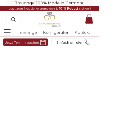
Trauringe 100% Made in Germany
Jetzt zum
Newsletter anmelden
&
10 % Rabatt
sichern!
Eheringe
Konfigurator
Kontakt
Jetzt Termin buchen
Einfach anrufen