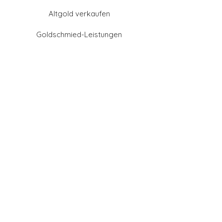
Altgold verkaufen
Goldschmied-Leistungen
Eheringe Farben
Eheringe aus Gold
Eheringe aus Tantal
Eheringe aus Platin
Eheringe aus Weißgold
Eheringe aus Gelbgold
Eheringe aus Sattgelb-
Gold