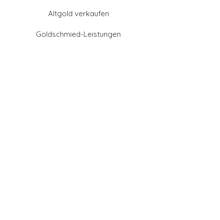
Altgold verkaufen
Goldschmied-Leistungen
Eheringe Farben
Eheringe aus Gold
Eheringe aus Tantal
Eheringe aus Platin
Eheringe aus Weißgold
Eheringe aus Gelbgold
Eheringe aus Sattgelb-
Gold