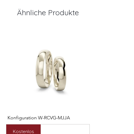
Ähnliche Produkte
Konfiguration W-RCVG-MJJA
Konfiguration W-PP
Preis
Preis
2.531,00 €
2.127,00 €
Kostenlos