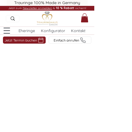
Trauringe 100% Made in Germany
Jetzt zum
Newsletter anmelden
&
10 % Rabatt
sichern!
Eheringe
Konfigurator
Kontakt
Jetzt Termin buchen
Einfach anrufen