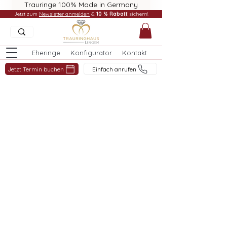
Trauringe 100% Made in Germany
Jetzt zum
Newsletter anmelden
&
10 % Rabatt
sichern!
Eheringe
Konfigurator
Kontakt
Jetzt Termin buchen
Einfach anrufen