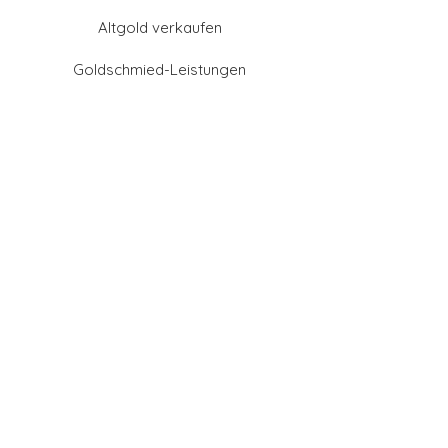
Altgold verkaufen
Goldschmied-Leistungen
Eheringe Farben
Eheringe aus Gold
Eheringe aus Tantal
Eheringe aus Platin
Eheringe aus Weißgold
Eheringe aus Gelbgold
Eheringe aus Sattgelb-
Gold