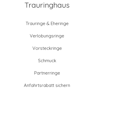
Trauringhaus
Trauringe & Eheringe
Verlobungsringe
Vorsteckringe
Schmuck
Partnerringe
Anfahrtsrabatt sichern
Altgold verkaufen
Goldschmied-Leistungen
Eheringe Farben