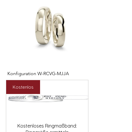

Konfiguration W-RCVG-MJJA
Konfiguration W-PP
Price
Price
2.531,00€
2.127,00€
Kostenlos
Kostenloses Ringmaßband: