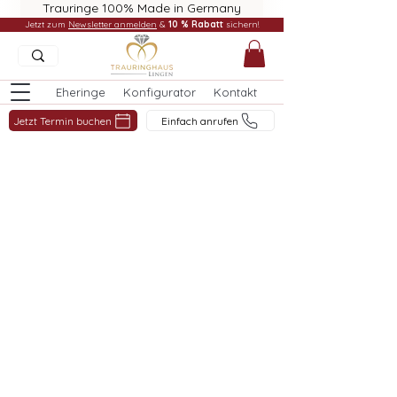
Trauringe 100% Made in Germany
Jetzt zum
Newsletter anmelden
&
10 % Rabatt
sichern!
Eheringe
Konfigurator
Kontakt
Jetzt Termin buchen
Einfach anrufen