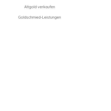
Altgold verkaufen
Goldschmied-Leistungen
Eheringe Farben
Eheringe aus Gold
Eheringe aus Tantal
Eheringe aus Platin
Eheringe aus Weißgold
Eheringe aus Gelbgold
Eheringe aus Sattgelb-
Gold