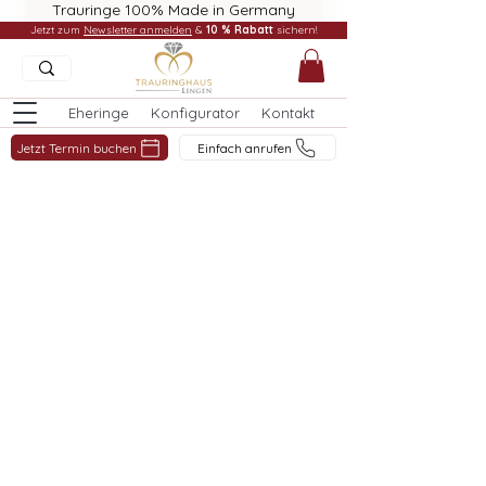
Trauringe 100% Made in Germany
Jetzt zum
Newsletter anmelden
&
10 % Rabatt
sichern!
Eheringe
Konfigurator
Kontakt
Jetzt Termin buchen
Einfach anrufen