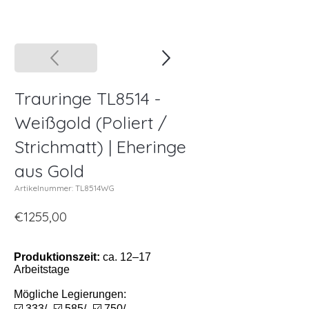
Trauringe TL8514 -
Weißgold (Poliert /
Strichmatt) | Eheringe
aus Gold
Artikelnummer: TL8514WG
€1255,00
Produktionszeit:
ca. 12–17
Arbeitstage
Mögliche Legierungen:
☑️ 333/- ☑️ 585/- ☑️ 750/-