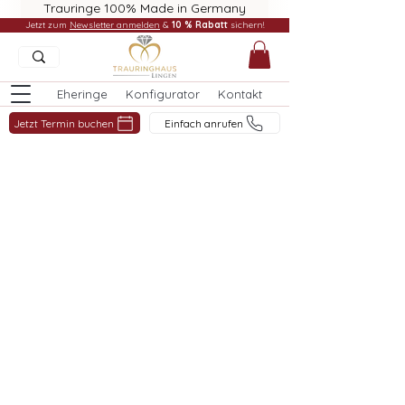
Trauringe 100% Made in Germany
Jetzt zum
Newsletter anmelden
&
10 % Rabatt
sichern!
Eheringe
Konfigurator
Kontakt
Jetzt Termin buchen
Einfach anrufen