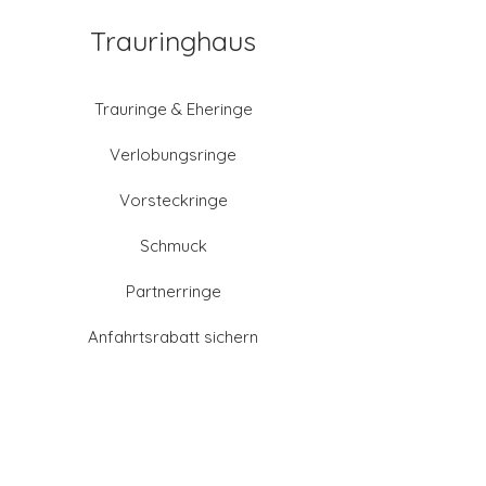
Trauringhaus
Trauringe & Eheringe
Verlobungsringe
Vorsteckringe
Schmuck
Partnerringe
Anfahrtsrabatt sichern
Altgold verkaufen
Goldschmied-Leistungen