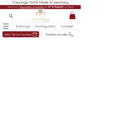
Trauringe 100% Made in Germany
Jetzt zum
Newsletter anmelden
&
10 % Rabatt
sichern!
Eheringe
Konfigurator
Kontakt
Jetzt Termin buchen
Einfach anrufen