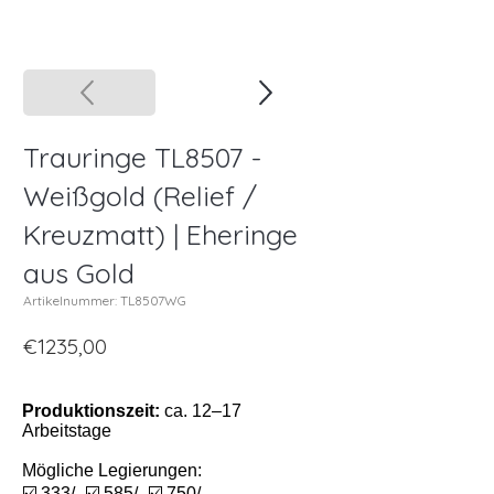
Trauringe TL8507 -
Weißgold (Relief /
Kreuzmatt) | Eheringe
aus Gold
Artikelnummer: TL8507WG
€1235,00
Produktionszeit:
ca. 12–17
Arbeitstage
Mögliche Legierungen:
☑️ 333/- ☑️ 585/- ☑️ 750/-