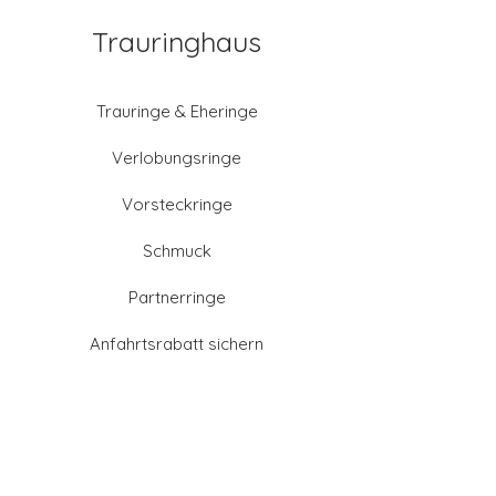
Trauringhaus
Trauringe & Eheringe
Verlobungsringe
Vorsteckringe
Schmuck
Partnerringe
Anfahrtsrabatt sichern
Altgold verkaufen
Goldschmied-Leistungen