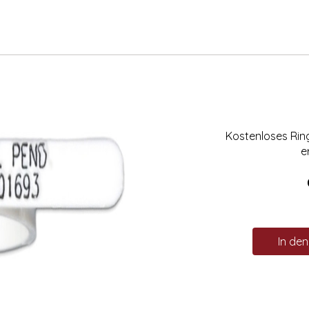
Kostenloses Ri
e
In de