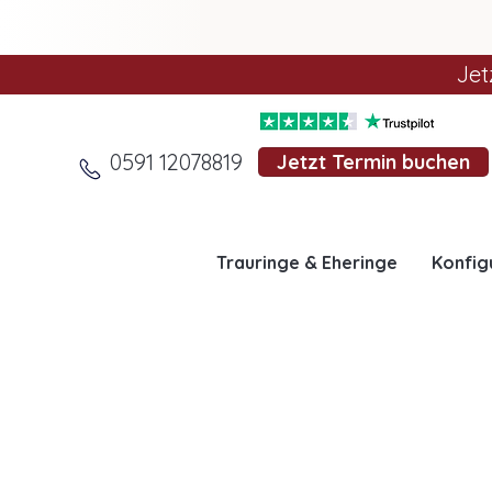
Jet
0591 12078819
Jetzt Termin buchen
Trauringe & Eheringe
Konfig