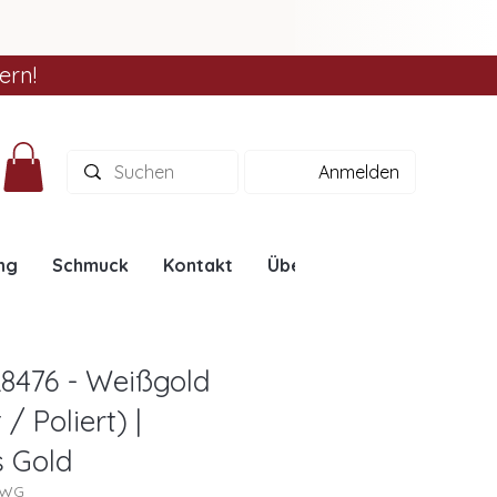
ern!
Anmelden
ng
Schmuck
Kontakt
Über uns
Ratgeber
L8476 - Weißgold
/ Poliert) |
s Gold
6WG