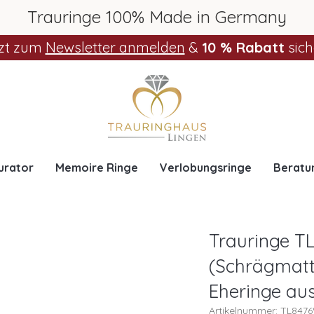
Trauringe 100% Made in Germany
zt zum
Newsletter anmelden
&
10 % Rabatt
sich
urator
Memoire Ringe
Verlobungsringe
Beratu
Trauringe T
(Schrägmatt 
Eheringe au
Artikelnummer: TL847