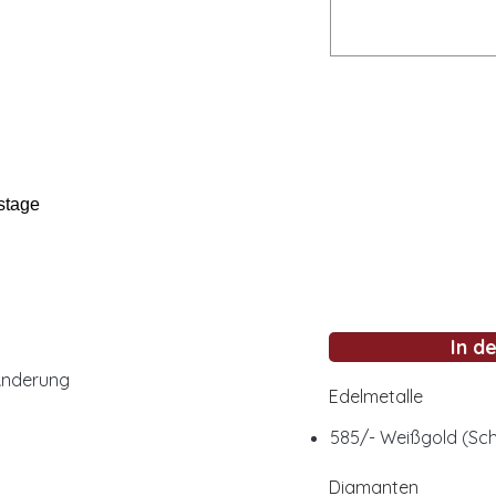
stage
In d
Änderung
Edelmetalle
585/- Weißgold (Sch
Diamanten