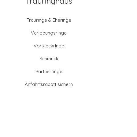
Trauringhaus
Trauringe & Eheringe
Verlobungsringe
Vorsteckringe
Schmuck
Partnerringe
Anfahrtsrabatt sichern
Altgold verkaufen
Goldschmied-Leistungen
Eheringe Farben