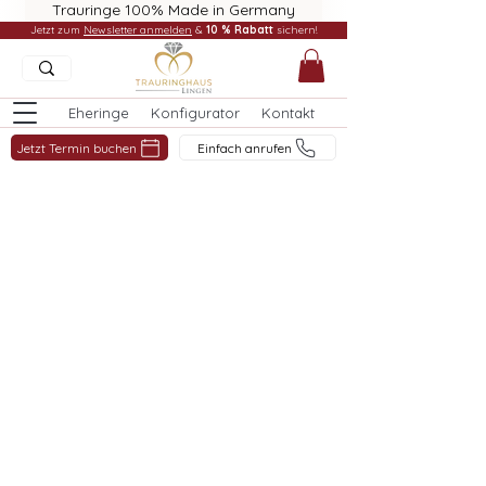
Trauringe 100% Made in Germany
Jetzt zum
Newsletter anmelden
&
10 % Rabatt
sichern!
Eheringe
Konfigurator
Kontakt
Jetzt Termin buchen
Einfach anrufen