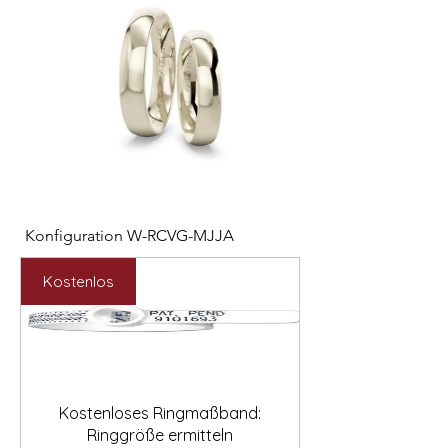

Konfiguration W-RCVG-MJJA
Konfiguration W-PP
Preis
Preis
2.531,00 €
2.127,00 €
Kostenlos
Kostenloses Ringmaßband:
Ringgröße ermitteln