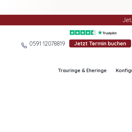
Jet
0591 12078819
Jetzt Termin buchen
Trauringe & Eheringe
Konfig