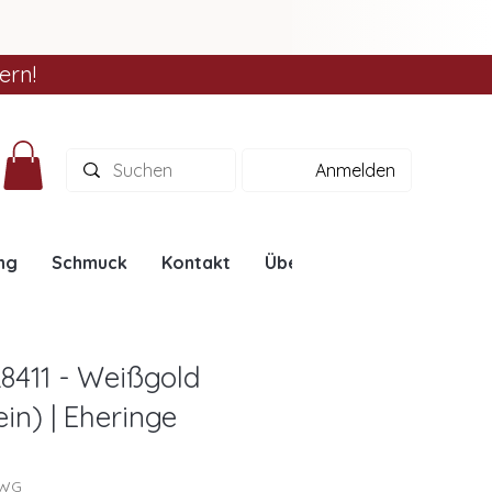
ern!
Anmelden
ng
Schmuck
Kontakt
Über uns
Ratgeber
8411 - Weißgold
in) | Eheringe
1WG