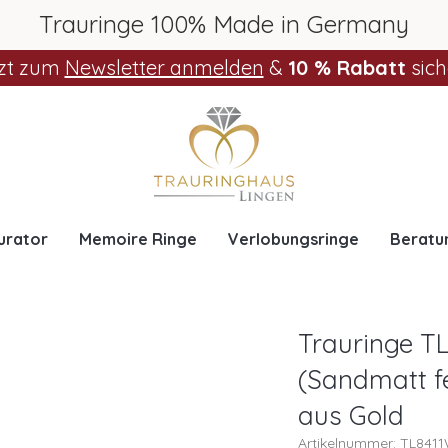
Trauringe 100% Made in Germany
zt zum
Newsletter anmelden
&
10 % Rabatt
sich
urator
Memoire Ringe
Verlobungsringe
Beratu
Trauringe TL
(Sandmatt fe
aus Gold
Artikelnummer: TL841