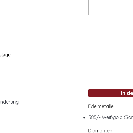
stage
In d
Änderung
Edelmetalle
585/- Weißgold (San
Diamanten