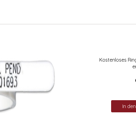
Kostenloses Ri
e
In de