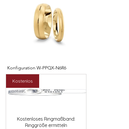

Konfiguration W-PPQX-N6R6
Konfiguration W-HC
Preis
Preis
2.127,00 €
1.121,00 €
Kostenlos
Kostenloses Ringmaßband:
Ringgröße ermitteln