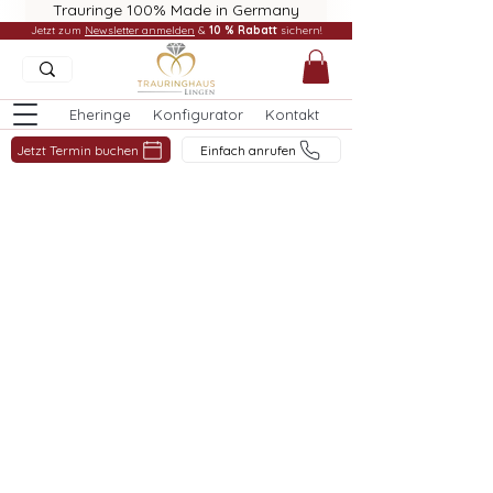
Trauringe 100% Made in Germany
Jetzt zum
Newsletter anmelden
&
10 % Rabatt
sichern!
Eheringe
Konfigurator
Kontakt
Jetzt Termin buchen
Einfach anrufen