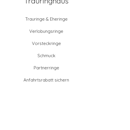
Trauringhaus
Trauringe & Eheringe
Verlobungsringe
Vorsteckringe
Schmuck
Partnerringe
Anfahrtsrabatt sichern
Altgold verkaufen
Goldschmied-Leistungen
Eheringe Farben