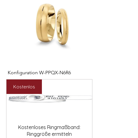

Konfiguration W-PPQX-N6R6
Konfiguration W-HC
Preis
Preis
2.127,00 €
1.121,00 €
Kostenlos
Kostenloses Ringmaßband:
Ringgröße ermitteln