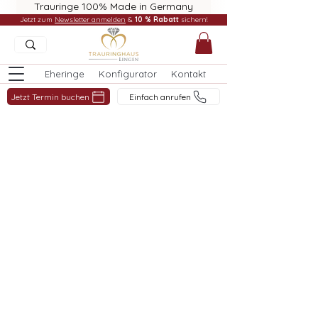
Trauringe 100% Made in Germany
Jetzt zum
Newsletter anmelden
&
10 % Rabatt
sichern!
Eheringe
Konfigurator
Kontakt
Jetzt Termin buchen
Einfach anrufen