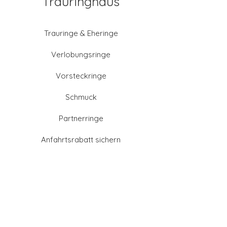
Trauringhaus
Trauringe & Eheringe
Verlobungsringe
Vorsteckringe
Schmuck
Partnerringe
Anfahrtsrabatt sichern
Altgold verkaufen
Goldschmied-Leistungen
Eheringe Farben