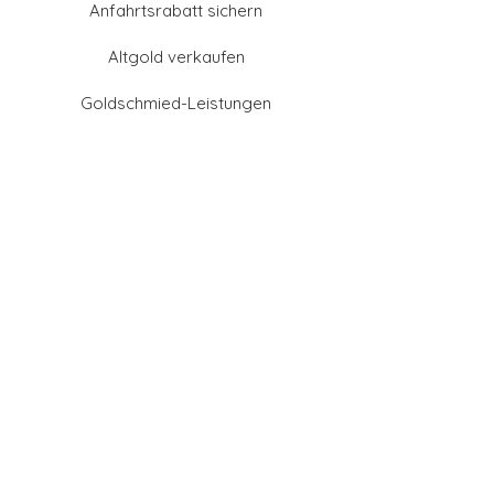
Anfahrtsrabatt sichern
Altgold verkaufen
Goldschmied-Leistungen
Eheringe Farben
Eheringe aus Gold
Eheringe aus Tantal
Eheringe aus Platin
Eheringe aus Weißgold
Eheringe aus Gelbgold
Eheringe aus Sattgelb-