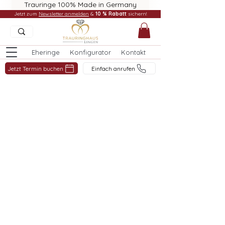
Trauringe 100% Made in Germany
Jetzt zum
Newsletter anmelden
&
10 % Rabatt
sichern!
Eheringe
Konfigurator
Kontakt
Jetzt Termin buchen
Einfach anrufen