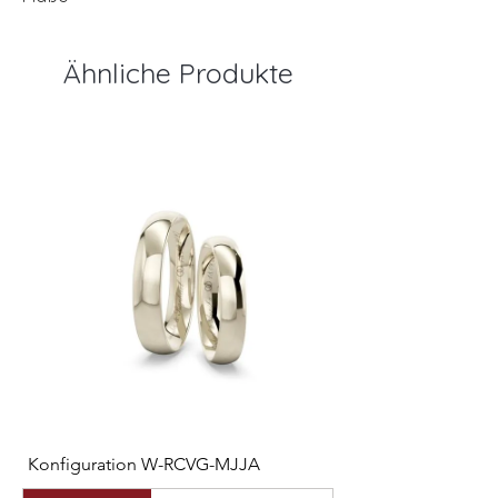
Ähnliche Produkte
Konfiguration W-RCVG-MJJA
Konfiguration W-PP
Preis
Preis
2.531,00 €
2.127,00 €