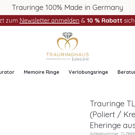
Trauringe 100% Made in Germany
zt zum
Newsletter anmelden
&
10 % Rabatt
sich
urator
Memoire Ringe
Verlobungsringe
Beratu
Trauringe T
(Poliert / Kr
Eheringe au
Artikelnummer: TL78