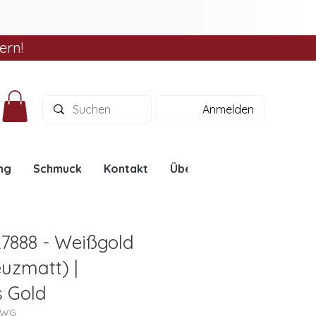
ern!
Anmelden
ng
Schmuck
Kontakt
Über uns
Ratgeber
L7888 - Weißgold
euzmatt) |
s Gold
88WG