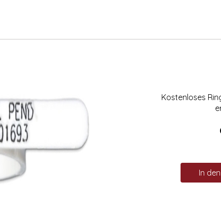
Kostenloses Ri
e
In de