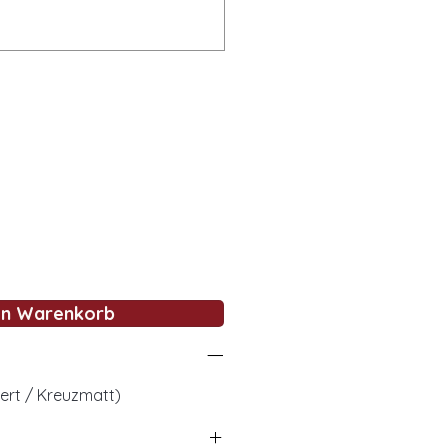
en Warenkorb
iert / Kreuzmatt)