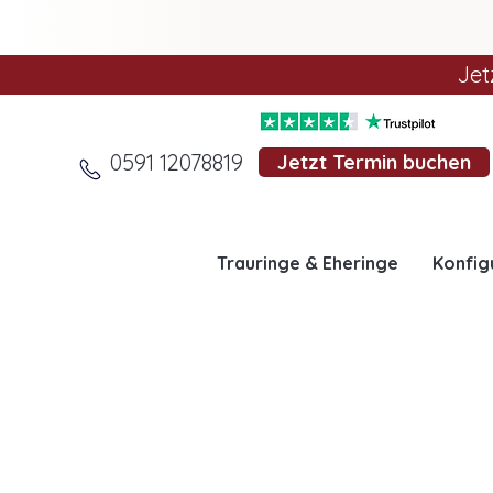
Jet
0591 12078819
Jetzt Termin buchen
Trauringe & Eheringe
Konfig