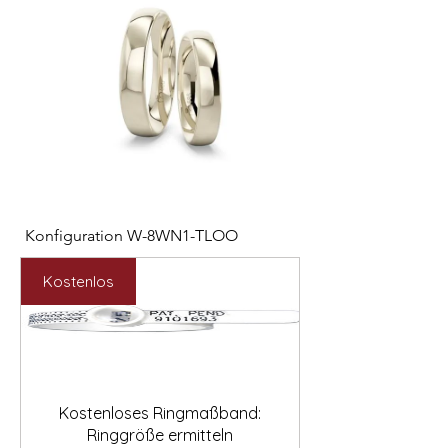

Konfiguration W-8WN1-TLOO
Konfiguration W-PYN
Preis
Preis
2.547,00 €
892,00 €
Kostenlos
Kostenloses Ringmaßband:
Ringgröße ermitteln