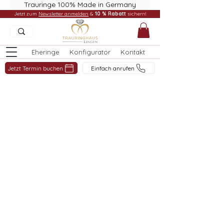
Trauringe 100% Made in Germany
Jetzt zum
Newsletter anmelden
&
10 % Rabatt
sichern!
Eheringe
Konfigurator
Kontakt
Jetzt Termin buchen
Einfach anrufen