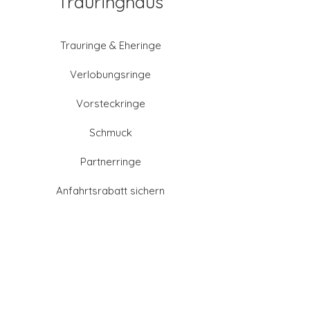
Trauringhaus
Trauringe & Eheringe
Verlobungsringe
Vorsteckringe
Schmuck
Partnerringe
Anfahrtsrabatt sichern
Altgold verkaufen
Goldschmied-Leistungen
Eheringe Farben