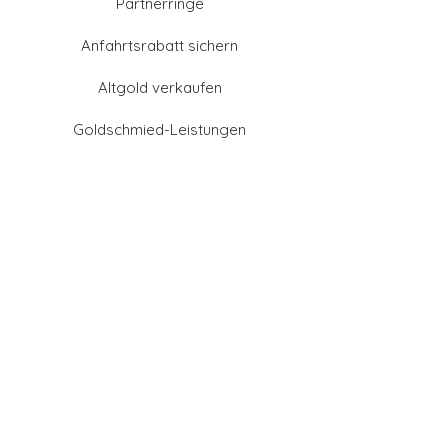
Partnerringe
Anfahrtsrabatt sichern
Altgold verkaufen
Goldschmied-Leistungen
Eheringe Farben
Eheringe aus Gold
Eheringe aus Tantal
Eheringe aus Platin
Eheringe aus Weißgold
Eheringe aus Gelbgold