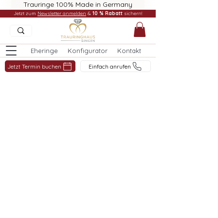
Trauringe 100% Made in Germany
Jetzt zum
Newsletter anmelden
&
10 % Rabatt
sichern!
Eheringe
Konfigurator
Kontakt
Jetzt Termin buchen
Einfach anrufen