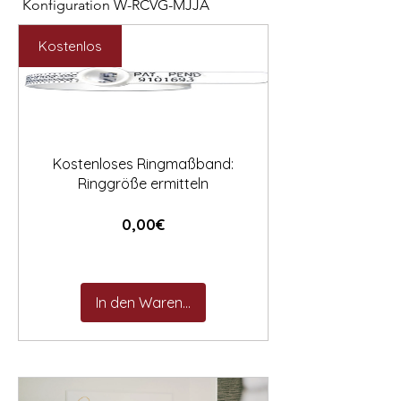

Konfiguration W-RCVG-MJJA
Konfiguration W-PP
Preis
Preis
2.531,00 €
2.127,00 €
Kostenlos
Kostenloses Ringmaßband:
Ringgröße ermitteln
Preis
0,00€
In den Warenkorb