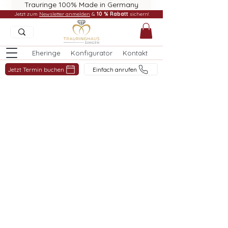
Trauringe 100% Made in Germany
Jetzt zum
Newsletter anmelden
&
10 % Rabatt
sichern!
Eheringe
Konfigurator
Kontakt
Jetzt Termin buchen
Einfach anrufen