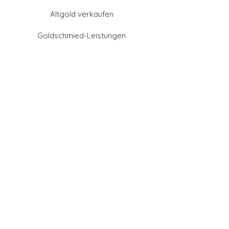
Altgold verkaufen
Goldschmied-Leistungen
Eheringe Farben
Eheringe aus Gold
Eheringe aus Tantal
Eheringe aus Platin
Eheringe aus Weißgold
Eheringe aus Gelbgold
Eheringe aus Sattgelb-
Gold