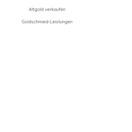
Altgold verkaufen
Goldschmied-Leistungen
Eheringe Farben
Eheringe aus Gold
Eheringe aus Tantal
Eheringe aus Platin
Eheringe aus Weißgold
Eheringe aus Gelbgold
Eheringe aus Sattgelb-
Gold