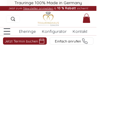
Trauringe 100% Made in Germany
Jetzt zum
Newsletter anmelden
&
10 % Rabatt
sichern!
Eheringe
Konfigurator
Kontakt
Jetzt Termin buchen
Einfach anrufen