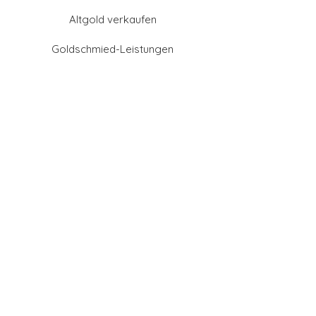
Altgold verkaufen
Goldschmied-Leistungen
Eheringe Farben
Eheringe aus Gold
Eheringe aus Tantal
Eheringe aus Platin
Eheringe aus Weißgold
Eheringe aus Gelbgold
Eheringe aus Sattgelb-
Gold