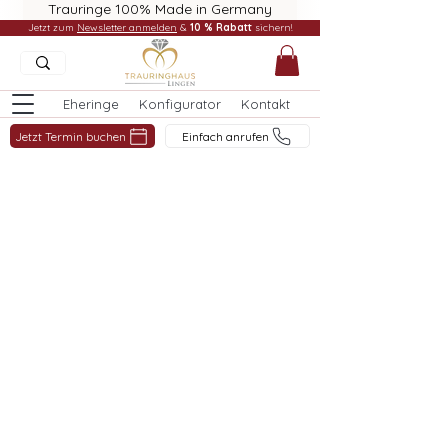
Trauringe 100% Made in Germany
Jetzt zum
Newsletter anmelden
&
10 % Rabatt
sichern!
Eheringe
Konfigurator
Kontakt
Jetzt Termin buchen
Einfach anrufen