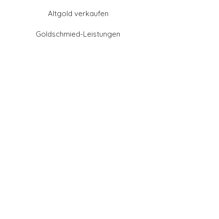
Altgold verkaufen
Goldschmied-Leistungen
Eheringe Farben
Eheringe aus Gold
Eheringe aus Tantal
Eheringe aus Platin
Eheringe aus Weißgold
Eheringe aus Gelbgold
Eheringe aus Sattgelb-
Gold