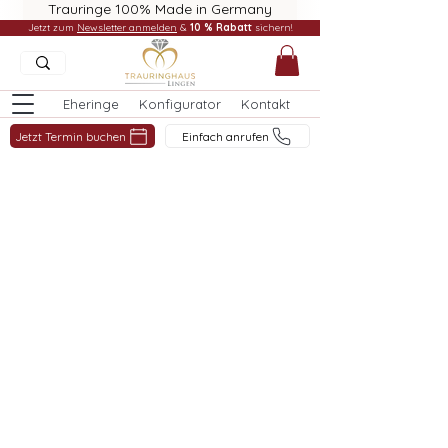
Trauringe 100% Made in Germany
Jetzt zum
Newsletter anmelden
&
10 % Rabatt
sichern!
Eheringe
Konfigurator
Kontakt
Jetzt Termin buchen
Einfach anrufen