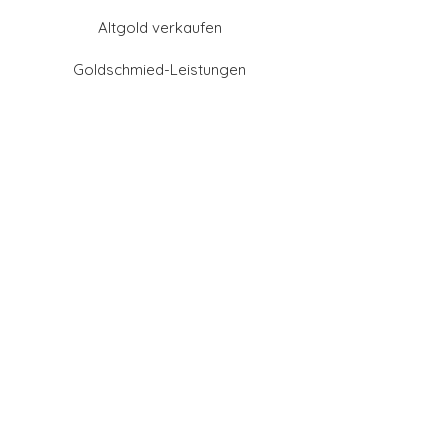
Altgold verkaufen
Goldschmied-Leistungen
Eheringe Farben
Eheringe aus Gold
Eheringe aus Tantal
Eheringe aus Platin
Eheringe aus Weißgold
Eheringe aus Gelbgold
Eheringe aus Sattgelb-
Gold