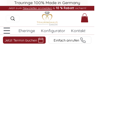
Trauringe 100% Made in Germany
Jetzt zum
Newsletter anmelden
&
10 % Rabatt
sichern!
Eheringe
Konfigurator
Kontakt
Jetzt Termin buchen
Einfach anrufen