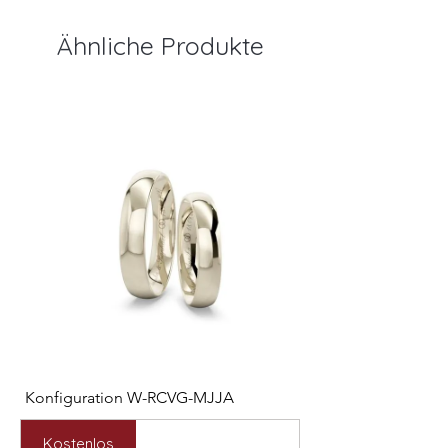
Ähnliche Produkte
Konfiguration W-RCVG-MJJA
Konfiguration W-PP
Preis
Preis
2.531,00 €
2.127,00 €
Kostenlos