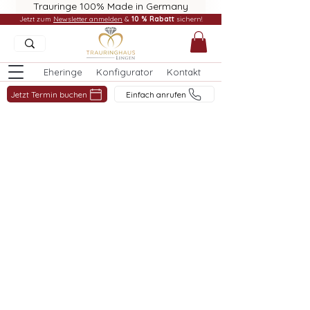
Trauringe 100% Made in Germany
Jetzt zum
Newsletter anmelden
&
10 % Rabatt
sichern!
Eheringe
Konfigurator
Kontakt
Jetzt Termin buchen
Einfach anrufen