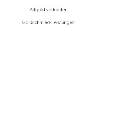
Altgold verkaufen
Goldschmied-Leistungen
Eheringe Farben
Eheringe aus Gold
Eheringe aus Tantal
Eheringe aus Platin
Eheringe aus Weißgold
Eheringe aus Gelbgold
Eheringe aus Sattgelb-
Gold