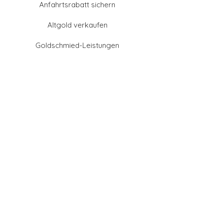
Anfahrtsrabatt sichern
Altgold verkaufen
Goldschmied-Leistungen
Eheringe Farben
Eheringe aus Gold
Eheringe aus Tantal
Eheringe aus Platin
Eheringe aus Weißgold
Eheringe aus Gelbgold
Eheringe aus Sattgelb-