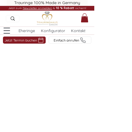
Trauringe 100% Made in Germany
Jetzt zum
Newsletter anmelden
&
10 % Rabatt
sichern!
Eheringe
Konfigurator
Kontakt
Jetzt Termin buchen
Einfach anrufen