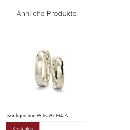
Ähnliche Produkte
Konfiguration W-RCVG-MJJA
Konfiguration W-PP
Preis
Preis
2.531,00 €
2.127,00 €
Kostenlos