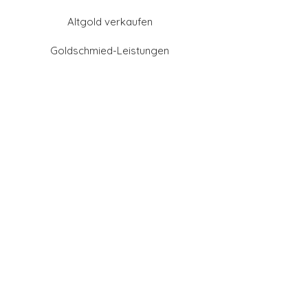
Altgold verkaufen
Goldschmied-Leistungen
Eheringe Farben
Eheringe aus Gold
Eheringe aus Tantal
Eheringe aus Platin
Eheringe aus Weißgold
Eheringe aus Gelbgold
Eheringe aus Sattgelb-
Gold