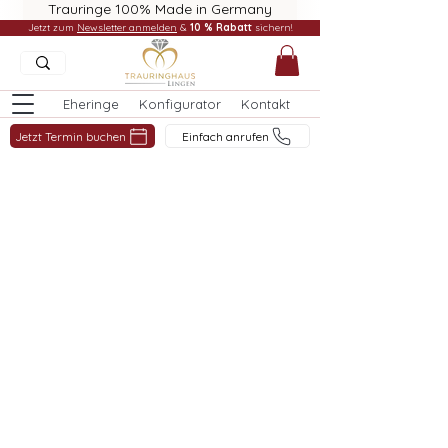
Trauringe 100% Made in Germany
Jetzt zum
Newsletter anmelden
&
10 % Rabatt
sichern!
Eheringe
Konfigurator
Kontakt
Jetzt Termin buchen
Einfach anrufen