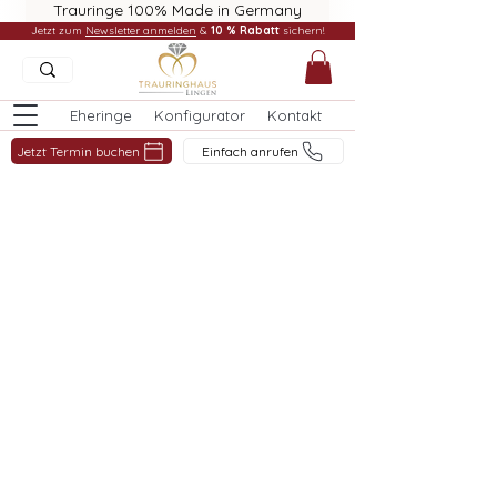
Trauringe 100% Made in Germany
Jetzt zum
Newsletter anmelden
&
10 % Rabatt
sichern!
Eheringe
Konfigurator
Kontakt
Jetzt Termin buchen
Einfach anrufen