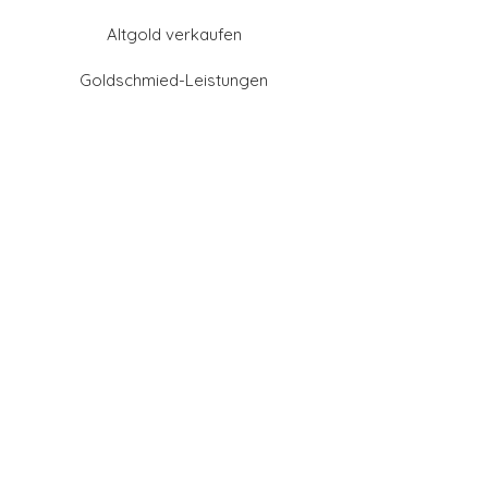
Altgold verkaufen
Goldschmied-Leistungen
Eheringe Farben
Eheringe aus Gold
Eheringe aus Tantal
Eheringe aus Platin
Eheringe aus Weißgold
Eheringe aus Gelbgold
Eheringe aus Sattgelb-
Gold